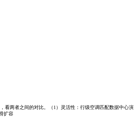
，看两者之间的对比。（1）灵活性：行级空调匹配数据中心演
滑扩容