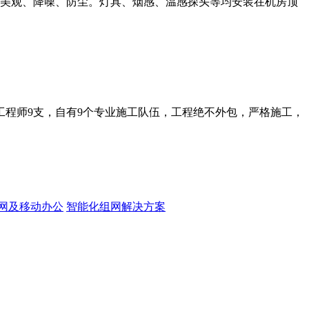
美观、降噪、防尘。灯具、烟感、温感探头等均安装在机房顶
工程师9支，自有9个专业施工队伍，工程绝不外包，严格施工，
网及移动办公
智能化组网解决方案