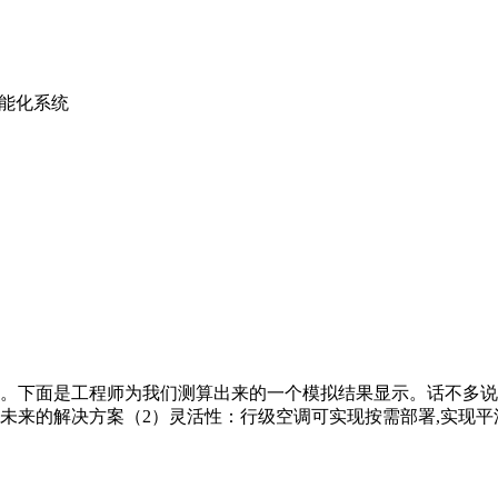
能化系统
。下面是工程师为我们测算出来的一个模拟结果显示。话不多说
未来的解决方案（2）灵活性：行级空调可实现按需部署,实现平