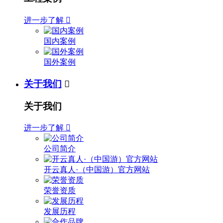
进一步了解

国内案例
国外案例
关于我们

关于我们
进一步了解

公司简介
开云真人·（中国游）官方网站
荣誉资质
发展历程