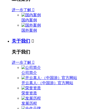
进一步了解

国内案例
国外案例
关于我们

关于我们
进一步了解

公司简介
开云真人·（中国游）官方网站
荣誉资质
发展历程